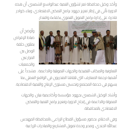
وأكد وكيل محافظة تعز لشؤون التنمية عبدالواسع الشمسي، أن هذه
الدورة تأتي في إطار تعزيز جهود برامج التمكين الاقتصادي، وبناء كوادر
قادرة على إدارة برامج التمويل التنموي بكفاءة واقتدار.
وأوضح أن
ضباط الإقراض
يمثلون حلقة
الوصل بين
المزارعين
والجمعيات
التعاونية والمكاتب التنفيذية والجهات التمويلية والداعمة.. مشدداً على
أهمية ترجمة المعارف التي تلقاها المتدربون في الواقع العملي بما
يسهم في خدمة المجتمع وتحسين مستوى الإنتاج والتنمية الاقتصادية.
وأشاد الوكيل الشمسي بجهود مؤسسة وأكاديمية بنيان، والجهات
الممولة والداعمة في إنجاح الدورة وتعزيز برامج التنمية والتمكين
الاقتصادي بالمحافظة.
وفي الاختتام، بحضور مسؤول القطاع الزراعي بالمحافظة المهندس
عبدالله الجندي، ومدير وحدة تمويل المشاريع والمبادرات الزراعية