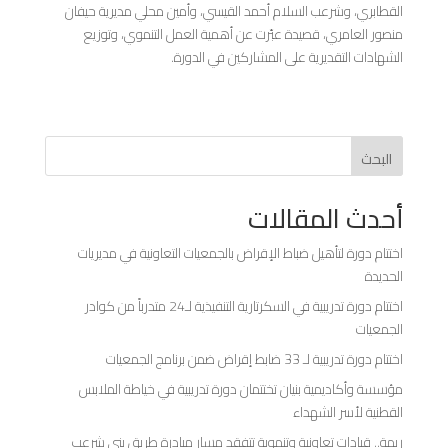
القطابري، وشرعب السلام أحمد القيسي، وأمين محلي مديرية حيفان
منصور العامري، قصيدة عبّرت عن أهمية العمل التنموي، وتوزيع
الشهادات التقديرية على المشاركين في الدورة.
البحث
أحدث المقالات
اختتام دورة لتأهيل ضباط الإقراض بالجمعيات التعاونية في مديريات
الحديدة
اختتام دورة تدريبية في السكرتارية التنفيذية لـ24 متدرباً من كوادر
الجمعيات
اختتام دورة تدريبية لـ 33 ضابط إقراض ضمن برنامج الجمعيات
مؤسسة وأكاديمية بنيان تختتمان دورة تدريبية في خياطة الملابس
القطنية لأسر الشهداء
ريمة.. قيادات تعاونية وتنموية تتفقد مسار مبادرة طريق بني شرعب