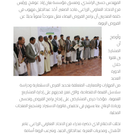
المهندس حسين الراشدي، ومنسق مؤسسة بنيان إياد عوهج، ورئيس
فرع الاتحاد التعاوني الزراعي ماجد الصغير، أكد عبدالجليل مهيوب في
كلمة المتدربين أن برامج القروض البيضاء تمثل نموذجاً تنموياً بديلاً عن
القروض الربوية.
وأوضح
أن
المشارك
ين تلقوا
خلال
الدورة
العديد
من المهارات والمعارف المتعلقة بتحديد الفرص الاستثمارية ودراسة
سلاسل القيمة الاقتصادية، والتي تعزز قدرتهم على إدارة المشاريع
التنموية.. مؤكدا حرص المشاركين على إنجاح برامج القروض وتحسين
وزيادة الإنتاج، بما يسهم في تخفيض فاتورة الاستيراد وتشجيع المنتجات
المحلية.
تخللت الاختتام الذي حضره مدراء فرع الاتحاد التعاوني الزراعي عامر
الأهدل، ومديريات التعزية عبدالخالق الجنيد، وشرعب الرونة أسامة