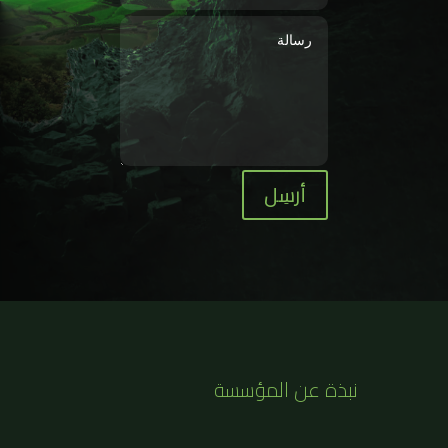
أرسِل
نبذة عن المؤسسة