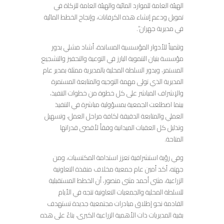
الهيئة العامة للموارد المائية والهيئة العامة للزكاة في
تمويل ودعم إنشاء هذه الكرفانات، وإنجاح الخطط المائية
في مديرية جهران”.
وتثميناً للأدوار المؤسسية المساندة، أشاد مشلي بدور
مؤسسة بنيان التنموية البارز في التوعية والتحفيز والتشجيع
المستمر، وبدور السلطة المحلية بالمديرية ممثلة بمدير عام
المديرية الذي تولى مهمة التوجيه والمتابعة المستمرة
والإشراف المباشر على كل خطوة من خطوات التنفيذ،
بينما اضطلعت الجمعية بمسؤولية مباشرة في التنفيذ
العملي والمتابعة الدقيقة لكافة مراحل العمل، وتسهيل
وتذليل كل العقبات الميدانية وفقاً لأقصى قدراتها
المتاحة.
وفي رؤية استشرافية تعزز استدامة المكتسبات، ومن
جهته، أكد أمين عام جمعية مخلاف منقذة التعاونية
الزراعية، مثنى أحمد مثنى منصور، أن الخطط المستقبلية
للسلطة المحلية والجمعيات التعاونية تتجه في الأيام
القادمة نحو إطلاق مبادرات مجتمعية جديدة تستهدف
بقية المديريات ذات الأهمية الزراعية الكبرى، بناءً على هذه