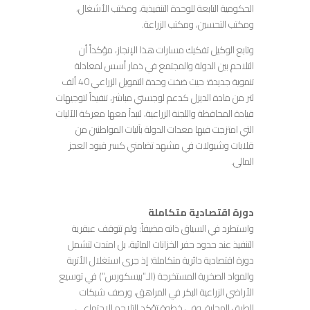
الحكومية التابعة للوحدة التنفيذية، ومكتب الأشغال،
ومكتب التحسين، ومكتب الزراعة.
وتابع الوكيل تفكيك مسارات هذا الإنجاز، مؤكداً أن
التلاحم بين الدولة والمجتمع في ذمار أسس لمعادلة
تنموية جديدة؛ حيث ضخت وحدة التمويل الزراعي 40 ألف
لتر من مادة الديزل كدعم لوجستي مباشر، تنفيذاً لتوجيهات
قيادة المحافظة واللجنة الزراعية، لتبدأ معها معركة الآليات
التي امتزجت فيها معدات الدولة بآليات المواطنين من
قلابات وشيولات في مشهد تضامني كسر قيود العجز
المالي.
دورة اقتصادية متكاملة
واستطرد في السياق ذاته مضيفاً: ولم تتوقف عبقرية
التنفيذ عند حدود حفر الخزانات المائية، بل امتدت لتشمل
دورة اقتصادية دائرية متكاملة؛ إذ جرى استغلال الأتربة
والمواد الصخرية المستخرجة (الـ”بيسكورس”) في توسيع
الأراضي الزراعية البكر في المراهق، ورصف شبكات
الطرق المحلية. وفي خطوة تؤكد التلاحم الاجتماعي