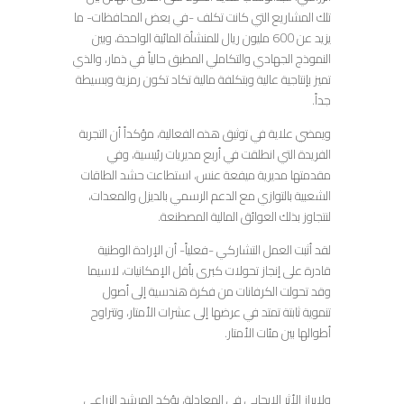
تلك المشاريع التي كانت تكلف -في بعض المحافظات- ما
يزيد عن 600 مليون ريال للمنشأة المائية الواحدة، وبين
النموذج الجهادي والتكاملي المطبق حالياً في ذمار، والذي
تميز بإنتاجية عالية وبتكلفة مالية تكاد تكون رمزية وبسيطة
جداً.
ويمضي علاية في توثيق هذه الفعالية، مؤكداً أن التجربة
الفريدة التي انطلقت في أربع مديريات رئيسية، وفي
مقدمتها مديرية ميفعة عنس، استطاعت حشد الطاقات
الشعبية بالتوازي مع الدعم الرسمي بالديزل والمعدات،
لنتجاوز بذلك العوائق المالية المصطنعة.
لقد أثبت العمل التشاركي -فعلياً- أن الإرادة الوطنية
قادرة على إنجاز تحولات كبرى بأقل الإمكانيات، لاسيما
وقد تحولت الكرفانات من فكرة هندسية إلى أصول
تنموية ثابتة تمتد في عرضها إلى عشرات الأمتار، وتتراوح
أطوالها بين مئات الأمتار.
ولإبراز الأثر الإيجابي في المعادلة، يؤكد المرشد الزراعي