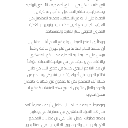
التي كانت تشكل في السابق أداة جرف للأراضي الزراعية
ومصدر تهديد مباشر للمحاصيل، ما أدى مباشرة إلى
الحفاظ على التربة من الانجراف، وحماية المحاصيل من
الغرق، بالتزامن مع تدوير هذه المياه وتوجيهها لتغذية
المخزون الجوفي للآبار العابرة والمستدامة.
وربطاً بين المنجز الميداني والواقع العام، أشار مشلي إلى
أن ملحمة النجاح المتتالية في قاع جهران صاغت واقعاً
يبرهن على صلابة البنية الداخلية وتماسكها العسكري
والاقتصادي والاجتماعي في مواجهة التحديات، مؤكداً
أن هذا التلاحم البنيوي تجسد في خندق البناء من خلال
تظافر الجهود في أجواء بيئة عمل تشاركي يساهم من
خلاله أبناء المجتمع بكل ما يملكون من إمكانيات، دافعين
بالجهد والمال والأرض لترسيخ هذه المنشآت كواقع لا
يمكن تجاوزه.
وتوضيحاً لطبيعة هذا المسار التكاملي، أردف مضيفاً “لقد
سار هذا التحرك الجماهيري في مسار تكاملي وصارم
رصدته خطوات العمل التشاركي بين عطاءات المجتمع
الذي بادر بالمال والجهد، وبين الجانب الرسمي ممثلاً بدور