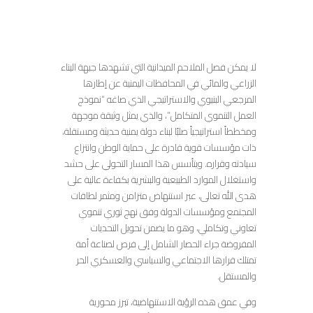
لا يمكن فصل الملاحم الميدانية التي تشهدها جبهة البناء
الزراعي والمائي في المحافظات اليمنية عن إطارها
المرجعي البنيوي والاستراتيجي الذي صاغه “نموذج
العمل التنموي المتكامل”، والذي يمثل وثيقة موجهة
ومخططاً استراتيجياً صلبًا لبناء دولة يمنية حديثة ومستقلة،
ذات مؤسسات قوية قادرة على حماية الوطن وانتزاع
سيادته وقراره. ويتأسس هذا المسار التحولي على حشد
واستغلال الموارد الطبيعية والبشرية بكفاءة عالية على
هدى الله تعالى، عبر استنهاض متزامن ومثمر لطاقات
المجتمع ومؤسسات الدولة وفق نهج ثوري تنموي
تعاوني وتكاملي، وهو ما يضمن تحويل التحديات
المفروضة جراء الحصار الشامل إلى فرص لصناعة أمة
تمتلك قرارها الاجتماعي والسياسي والعسكري الحر
والمستقل.
وفي عمق هذه الرؤية الاستنهاضية، تبرز محورية