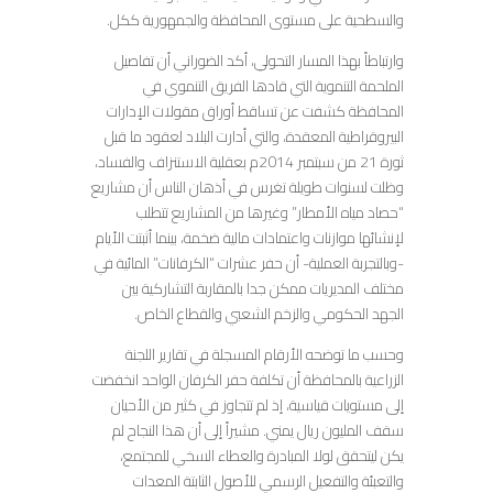
والسطحية على مستوى المحافظة والجمهورية ككل.
وارتباطاً بهذا المسار التحولي، أكد الضوراني أن تفاصيل
الملحمة التنموية التي قادها الفريق التنموي في
المحافظة كشفت عن تساقط أوراق مقولات الإدارات
البيروقراطية المعقدة، والتي أدارت البلاد لعقود ما قبل
ثورة 21 من سبتمبر 2014م بعقلية الاستنزاف والفساد،
وظلت لسنوات طويلة تغرس في أذهان الناس أن مشاريع
“حصاد مياه الأمطار” وغيرها من المشاريع تتطلب
لإنشائها موازنات واعتمادات مالية ضخمة، بينما أثبتت الأيام
-وبالتجربة العملية- أن حفر عشرات “الكرفانات” المائية في
مختلف المديريات ممكن جدا بالمقاربة التشاركية بين
الجهد الحكومي والزخم الشعبي والقطاع الخاص.
وحسب ما توضحه الأرقام المسجلة في تقارير اللجنة
الزراعية بالمحافظة أن تكلفة حفر الكرفان الواحد انخفضت
إلى مستويات قياسية، إذ لم تتجاوز في كثير من الأحيان
سقف المليون ريال يمني. مشيراً إلى أن هذا النجاح لم
يكن ليتحقق لولا المبادرة والعطاء السخي للمجتمع،
والتعبئة والتفعيل الرسمي للأصول الثابتة المعدات