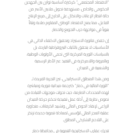
“الاقتصاد المجتمعي” كركيزة أساسية توازن بين الجهدين
الحكومي والخاص، مستهدفة تحويل ملايين الأسر من
حالة انتظار الإعانات والاتكال على الخارج إلى مربع الإنتاج
الفاعل، مما يمنح الاقتصاد الوطني المقاوم صلابة وثباتاً
بنيوياً في مواجهة حرب التجويع والحصار.
إن خفض فاتورة الاستيراد وتحقيق الاكتفاء الذاتي في
الأساسيات لا يتحقق بالآليات البيروقراطية الباردة، بل
بالسياسات الثورية المركزية التي تحمي الأولويات الوطنية،
وبالمرونة واللامركزية في التنفيذ عبر الأطر الرسمية
والشعبية في الميدان.
ومن هذا المنطلق الاستراتيجي، تبرز التجربة الفريدة لـ
“الثورة المائية في ذمار” كترجمة ميدانية فورية ومباشرة
لهذه المحددات الصارمة، حيث تحولت موجهات القيادة من
نصوص نظرية إلى أدلة عمل تنفيذية تحكم حركة الميدان
الزراعي لإنقاذ الحوض المائي وتشييد الكرفانات، متجاوزة
عقلية العجز المالي لتؤسس لمعادلة تنموية جديدة ترتكز
على التلاحم التشاركي المطلق.
تتحرك عقارب الاستراتيجية التنموية في محافظة ذمار