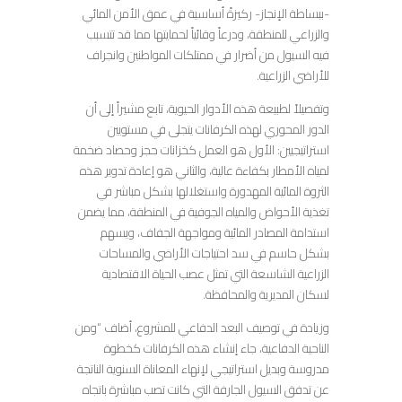
-ببساطة الإنجاز- ركيزةً أساسية في عمق الأمن المائي
والزراعي للمنطقة، ودرعاً وقائياً لحمايتها مما قد تتسبب
فيه السيول من أضرار في ممتلكات المواطنين وانجراف
للأراضي الزراعية.
وتفصيلاً لطبيعة هذه الأدوار الحيوية، تابع مشيراً إلى أن
الدور المحوري لهذه الكرفانات يتجلى في مستويين
استراتيجيين: الأول هو العمل كخزانات حجز وحصاد ضخمة
لمياه الأمطار بكفاءة عالية، والثاني هو إعادة تدوير هذه
الثروة المائية المهدورة واستغلالها بشكل مباشر في
تغذية الأحواض والمياه الجوفية في المنطقة، مما يضمن
استدامة المصادر المائية ومواجهة الجفاف، ويسهم
بشكل حاسم في سد احتياجات الأراضي والمساحات
الزراعية الشاسعة التي تمثل عصب الحياة الاقتصادية
لسكان المديرية والمحافظة.
وزيادة في توصيف البعد الدفاعي للمشروع، أضاف “ومن
الناحية الدفاعية، جاء إنشاء هذه الكرفانات كخطوة
مدروسة وبديل استراتيجي لإنهاء المعاناة السنوية الناتجة
عن تدفق السيول الجارفة التي كانت تصب مباشرة باتجاه