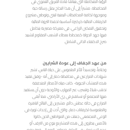
الرؤية المتكاملة التي يتبناها قادة الفريق التنموي في
المحافظة. مشيراً إلى أن هذا النجاح يمثل رسالة حية
وموجهة لكافة المحافظات اليمنية لتبني وتوطين مشروع
الكرفانات المائية كركيزة أساسية لحفظ الثروة المائية
وتحقيق التمكين الزراعي، في معركة مصيرية يتكامل
فيها جهد الدولة كمخطط بعطاء الشعب المقاوم لتشييد
صرح الاكتفاء الذاتي الشامل.
من عهد الجفاف إلى عودة الشرايين
وختاماً، وتجسيداً للأثر الملموس على حياة الناس، تشير
شهادات المزارعين في محافظة ذمار إلى أنه -وقبل تنفيذ
هذه المنشآت الحيوية- كانت مياه الأمطار المتدفقة
تذهب هباءً وتتسرب عبر المهارب والأودية دون أن يستفيد
منها المجتمع أو تساهم في ري الأراضي، مما أبقى
المزارع في حالة عطش دائم، مشيرين إلى النتائج الباهرة
والملموسة لكرفانات ذمار، والتي أدت إلى إحداث ثورة في
الوعي المجتمعي جعلت من المواطنين الذين كانوا
بالأمس ينظرون إلى هذه المشاريع بنوع من الترقب أو
عدم الاستيعاب في البداية، يتحولون اليوم إلى قوة دفع