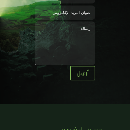
أرسِل
نبذة عن المؤسسة