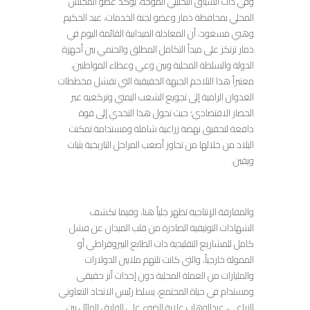
وفي ذات السياق التحليلي الموجه، يؤكد عضو المجلس
المحلي بمحافظة ذمار وعضو لجنة الخدمات، عبد الحكيم
وهبي مسعود، أن المعادلة الميدانية القائمة اليوم في
ذمار ترتكز على مبدأ التكامل المطلق والحتمي بين أجهزة
الدولة والسلطة المحلية وبين وعي وعطاء المواطنين،
معتبراً هذا التلاحم الجبهة الحقيقية التي تفشل مخططات
العدوان الرامية إلى تجويع الشعب اليمني وتركعيه عبر
الحصار الاقتصادي؛ حيث تحول هذا التحدي إلى قوة
دافعة لتحقيق نهضة زراعية شاملة ومستدامة تمكنت
البلاد من خلالها من تجاوز أصعب المراحل التاريخية بثبات
ويقين.
والمفارقة الإنتاجية تظهر جلياً هنا، وفيما تكشف
الشهادات التوثيقية الصادرة من قلب الميدان عن فشل
كامل للمشاريع التقليدية ذات الطابع البيروقراطي أو
الممولة خارجياً، والتي كانت تلتهم ملايين الدولارات
والمليارات من العملة المحلية دون إحداث أثر حقيقي
ومستدام في حياة المجتمع، يسلط رئيس الاتحاد التعاوني
الزراعي، عبدالوهاب علاية الضوء على الفارق الهائل بين