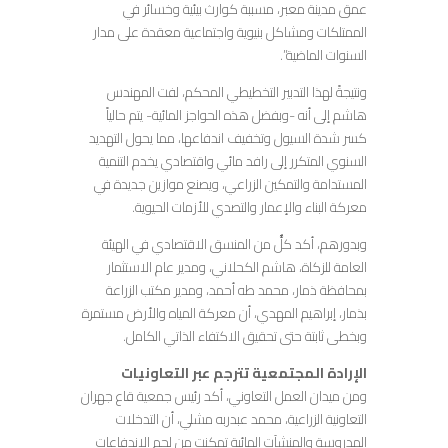
عمق مدينة معبر، مسببة كوارث بيئية وخسائر في
الممتلكات ومشاكل بنيوية واجتماعية معقدة على مدار
السنوات الماضية”.
ونتيجةً لهذا التدبير التخطيطي المحكم، لفت المهندس
هاشم إلى أنه -وبفضل هذه الحواجز المائية- يتم حالياً
كسر شدة السيول وتخفيف اندفاعها، مما يحول التهديد
السنوي المتكرر إلى رافد مائي واقتصادي يخدم التنمية
المستدامة والتمكين الزراعي، ويصنع موازين جديدة في
معركة البناء والإعمار والتصدي للأزمات الحيوية.
وبدورهم، أكد كلٌّ من المنسق الاقتصادي في الهيئة
العامة للزكاة، هاشم الكحلاني، ومدير عام الاستثمار
بمحافظة ذمار، محمد طه أحمد، ومدير مكتب الزراعة
بذمار، إبراهيم المهدي، أن معركة المياه والأرض مستمرة
وبخطى ثابتة حتى تحقيق الاكتفاء الذاتي الكامل.
الإرادة المجتمعية تترجم عبر التعاونيات
ومن ميدان العمل التعاوني، أكد رئيس جمعية قاع جهران
التعاونية الزراعية، محمد عبدربه مشلي، أن التدخلات
المدروسة والمنشآت المائية تمكنت من لجم الاندفاعات