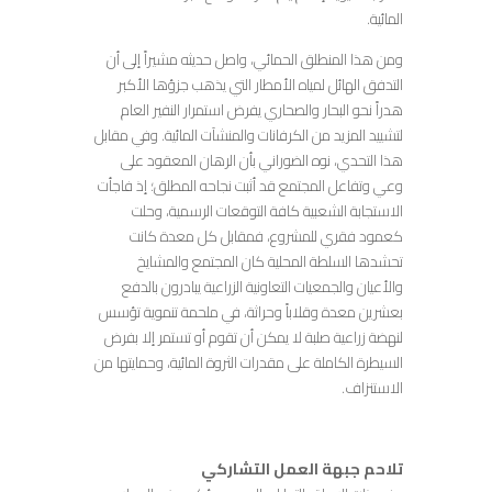
المائية.
ومن هذا المنطلق الحمائي، واصل حديثه مشيراً إلى أن
التدفق الهائل لمياه الأمطار التي يذهب جزؤها الأكبر
هدراً نحو البحار والصحاري يفرض استمرار النفير العام
لتشييد المزيد من الكرفانات والمنشآت المائية. وفي مقابل
هذا التحدي، نوه الضوراني بأن الرهان المعقود على
وعي وتفاعل المجتمع قد أثبت نجاحه المطلق؛ إذ فاجأت
الاستجابة الشعبية كافة التوقعات الرسمية، وحلت
كعمود فقري للمشروع، فمقابل كل معدة كانت
تحشدها السلطة المحلية كان المجتمع والمشايخ
والأعيان والجمعيات التعاونية الزراعية يبادرون بالدفع
بعشرين معدة وقلاباً وحراثة، في ملحمة تنموية تؤسس
لنهضة زراعية صلبة لا يمكن أن تقوم أو تستمر إلا بفرض
السيطرة الكاملة على مقدرات الثروة المائية، وحمايتها من
الاستنزاف.
تلاحم جبهة العمل التشاركي