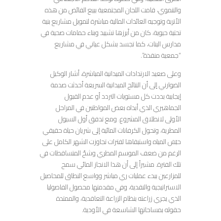
والتنموي، قامت اللجان المجتمعية ببيع الفائض من هذه
الأتربة وتوجيه العائدات المالية مباشرة لتمويل مشاريع بنية
تحتية حيوية، كان من أبرزها تشييد وبناء حمامات صحية في
مدارس البنات، كما تجسد بشكل عياني في مشاريع
“جمعية منقذة”.
وعلى صعيد الارتدادات الميدانية المباشرة، أشار الوكيل
الضوارني إلى أن النتائج الميدانية السريعة أحدثت صدمة
إيجابية بددت كل مستويات التردد أو عدم القبول
الجماهيري الذي أبداه بعض المواطنين في المراحل
الأولى لانطلاق المشروع. ومع تدفق أول السيول
المطرية، وتحول الكرفانات المائية إلى شريان حياة حقيقي
حبَسَ المياه واستبقاها لفترات تجاوزت الشهر الكامل على
الرغم من ضعف الموسم المطري وشحّ المتساقطات في
تلك الفترة. مشيراً إلى أن هذا الانجاز المائي سمح
للمزارعين ببدء عمليات ري مباشر وواسع النطاق للمحاصيل
الاستراتيجية والنقدية، وفي مقدمتها محصول الفاصوليا
الذي يجري زراعته بنظام الزراعة التعاقدية، والممتدة
حقوله بمساحاتها الشاسعة في الأودية.