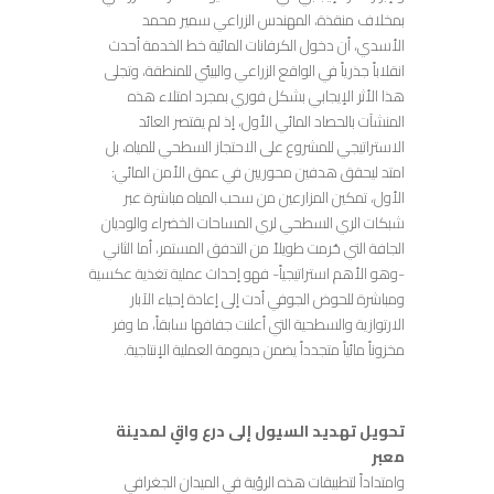
بمخلاف منقذة، المهندس الزراعي سمير محمد
الأسدي، أن دخول الكرفانات المائية خط الخدمة أحدث
انقلاباً جذرياً في الواقع الزراعي والبيئي للمنطقة، وتجلى
هذا الأثر الإيجابي بشكل فوري بمجرد امتلاء هذه
المنشآت بالحصاد المائي الأول، إذ لم يقتصر العائد
الاستراتيجي للمشروع على الاحتجاز السطحي للمياه، بل
امتد ليحقق هدفين محوريين في عمق الأمن المائي:
الأول، تمكين المزارعين من سحب المياه مباشرة عبر
شبكات الري السطحي لري المساحات الخضراء والوديان
الجافة التي حُرمت طويلاً من التدفق المستمر، أما الثاني
-وهو الأهم استراتيجياً- فهو إحداث عملية تغذية عكسية
ومباشرة للحوض الجوفي أدت إلى إعادة إحياء الآبار
الارتوازية والسطحية التي أعلنت جفافها سابقاً، ما وفر
مخزوناً مائياً متجدداً يضمن ديمومة العملية الإنتاجية.
تحويل تهديد السيول إلى درع واقٍ لمدينة
معبر
وامتداداً لتطبيقات هذه الرؤية في الميدان الجغرافي