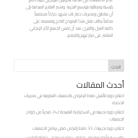
رئيسية ومطالِبة بتوسيع التجربة. وتشير التقارير الميدانية إلى
أن مناطق ومديريات ذمار باتت تشهد حراكاً مجتمعياً
مكثفاً يطالب بنقل هذا النموذج الناجح وتعميمه على
كافة العزل والقرى، بعد أن لمس الجميع الأثر الإيجابي
المباشر على مزارعهم وآبارهم.
البحث
أحدث المقالات
اختتام دورة لتأهيل ضباط الإقراض بالجمعيات التعاونية في مديريات
الحديدة
اختتام دورة تدريبية في السكرتارية التنفيذية لـ24 متدرباً من كوادر
الجمعيات
اختتام دورة تدريبية لـ 33 ضابط إقراض ضمن برنامج الجمعيات
مؤسسة وأكاديمية بنيان تختتمان دورة تدريبية في خياطة الملابس