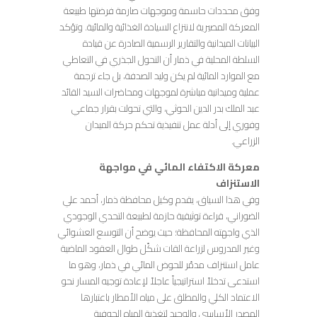
وفق محددات حاسمة وموجهات صارمة فرضتها طبيعة
المعركة المصيرية لانتزاع السيادة الغذائية والمائية. وتؤكد
البيانات الميدانية والتقارير الرسمية الصادرة عن قيادة
السلطة المحلية في ذمار أن التحول الجذري في التعاطي
مع الموارد المائية لم يكن وليد الصدفة، بل جاء ترجمة
عملية وميدانية مباشرة لموجهات ومحاضرات السيد القائد
عبد الملك بدر الدين الحوثي، والتي تحولت بقرار جماعي
وفوري إلى أدلة عمل تنفيذية تحكم حركة الميدان
الزراعي.
معركة الاكتفاء المائي في مواجهة
الاستنزاف
وفي هذا السياق، يقدم وكيل محافظة ذمار، أحمد علي
الضوراني، قراءة توثيقية حازمة لطبيعة التحدي الوجودي
الذي واجهته المحافظة؛ حيث يوضح أن التوسع العشوائي
وغير المدروس لزراعة القات شكّل طوال العقود الماضية
عامل استنزاف مدمّر للحوض المائي في ذمار، وهو ما
استدعى تدخلاً استراتيجياً عاجلاً لإعادة توجيه المسار نحو
الاعتماد الكلي والمطلق على مياه الأمطار باعتبارها
المصدر الأساسي والوحيد لتغذية المياه الجوفية