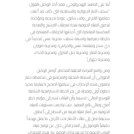
أما على الصعيد الهيدرولوجي، فقد أكد الوكيل بالقول:
“سجلت الآبار الارتوازية والسطحية التي كانت قد أعلنت
جفافها التام في وقت سابق، عودة تدريجية ومؤكدة
لتدفق المياه الجوفية نتيجة لعمليات الترشيح والتغذية
العكسية المباشرة التي أحدثتها الكرفانات المنتشرة في
خارطة جغرافية واسعة شملت: مديرية عنس (تحديداً في
ذي سحر وميفعة عنس والجراش)، ومديرية ضوران،
ومديرية المنار، ومديرية جبل الشرق، ومديرية الحداء،
ومديرية جهران”.
ومن واقع القراءة التحليلية للمخاطر، أوضح الوكيل
الضوراني أن السلطة المحلية والمجتمع في محافظة ذمار
يضعون هذه الإنجازات في سياقها الصحيح باعتبارها مجرد
خطوة أولى ونقطة في بحر الخطة الاستراتيجية الشاملة
للتوسع المائي؛ لاسيما وأن البيانات تشير إلى مؤشر خطر
أمني ومائي بالغ التعقيد، حيث تراجعت مستويات المياه
الجوفية من أمتار قليلة قريبة من السطح إلى أعماق
سحيقة تصل إلى مئات الأمتار تحت الأرض، ما يمثل تهديداً
حقيقياً بالوصول إلى العجز الكلي حتى عن توفير مياه
الشرب الحيوية إذا لم يتم تدارك الوضع عبر هذه المصدات