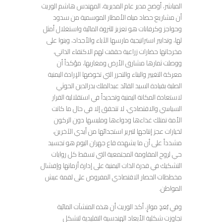
المباشر، أوضح مدير عام المديرية، المهندس هاشم الوريث
أن مشاريع حصاد مياه الأمطار الموسمية من سدود
وحواجز وكرفانات هو تعزيز للثروة المائية واستغلال أمثل
لها، وتدابير استراتيجية مارسها الآباء والأجداد، وبنوا على
مخرجاتها حضارات زراعية حققت لهم الاكتفاء الذاتي،
ووصلت ثمارها مشارق الأرض ومغاربها، مؤكداً أن
معركة التغيير والبناء والتحرر التي تخوضها الإرادة اليمنية
الصلبة بقيادة السيد القائد عبدالملك بدرالدين الحوثي
لاستعادة المكانة اليمنية وتحديداً في استقلالية القرار
السياسي والاقتصادي، لا تتحقق إلا في حال ما كانت
الأمة تمتلك غذاءها ودواءها وملبسها دون الركون
لخيارات عجز إنتاجها لتبرير استجدائها من أيدي الآخرين،
مشدداً على أن ما يشهده قاع جهران اليوم هو تجسيد
حي لروح المقاومة المجتمعية التي تسقط كل روايات
التشكيك في قدرة الذات اليمنية على إدارة أزماتها وإفشال
مخططات الحصار الاقتصادي المفروض على لقمة عيش
المواطن.
وفي بُعدٍ موازٍ، أكد الوريث أن هذه المنشآت المائية
تجاوزت شكلية الأبعاد الهندسية التقليدية لتشكل