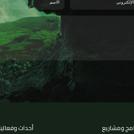
امج ومشاريع
أحداث وفعالي