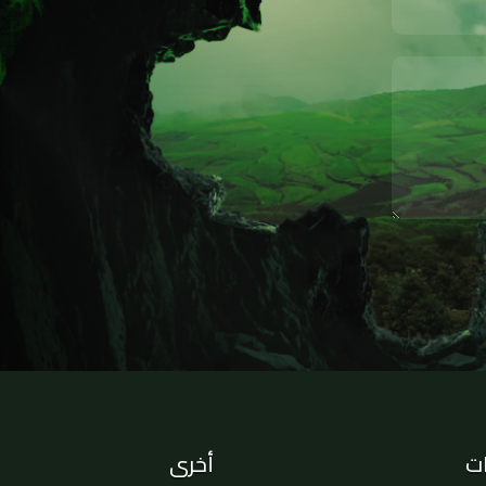
ات
أخرى