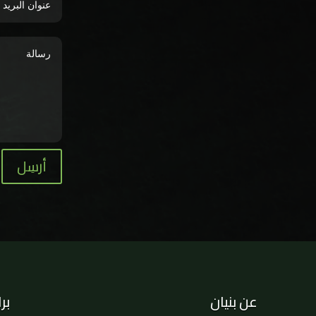
أرسِل
عن بنيان
بر