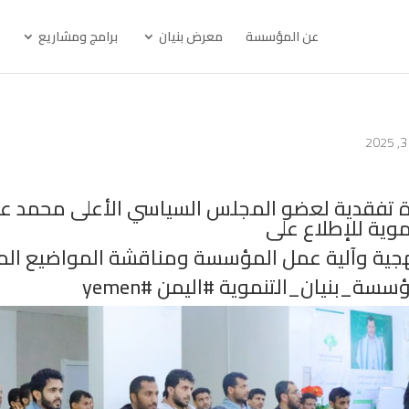
عن المؤسسة
معرض بنيان
برامج ومشاريع
رة تفقدية لعضو المجلس السياسي الأعلى محمد ع
موية للإطلاع على
جية وآلية عمل المؤسسة ومناقشة المواضيع المتع
سة_بنيان_التنموية #اليمن #yemen