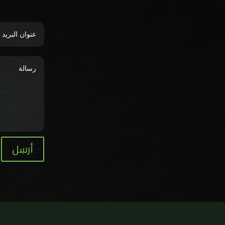
أرسِل