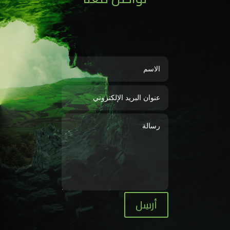
أرسِل