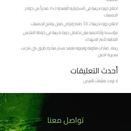
اختتام دورة تدريبية في السكرتارية التنفيذية لـ24 متدرباً من كوادر
الجمعيات
اختتام دورة تدريبية لـ 33 ضابط إقراض ضمن برنامج الجمعيات
مؤسسة وأكاديمية بنيان تختتمان دورة تدريبية في خياطة الملابس
القطنية لأسر الشهداء
ريمة.. قيادات تعاونية وتنموية تتفقد مسار مبادرة طريق بني شرعب
بمديرية الجبين
أحدث التعليقات
لا توجد تعليقات للعرض.
تواصل معنا