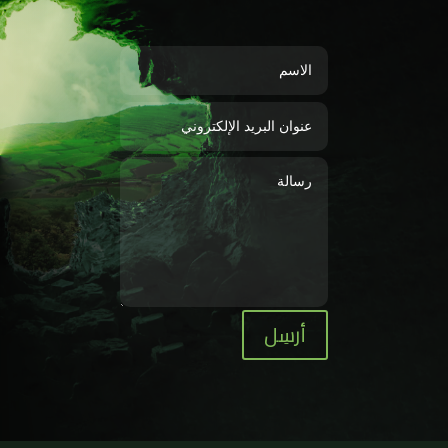
أرسِل