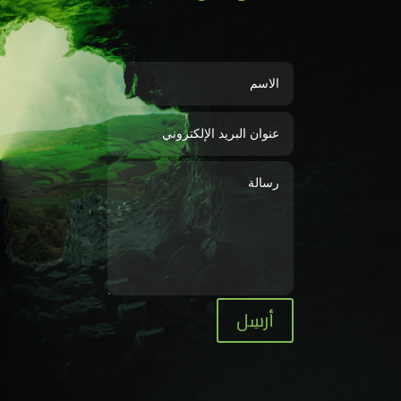
أرسِل