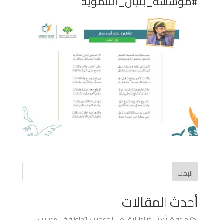
#مؤسسة_بنيان_التنموية
البحث
أحدث المقالات
اختتام دورة لتأهيل ضباط الإقراض بالجمعيات التعاونية في مديريات