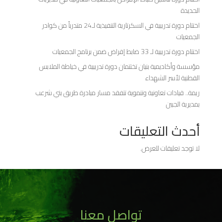
الحديدة
اختتام دورة تدريبية في السكرتارية التنفيذية لـ24 متدرباً من كوادر
الجمعيات
اختتام دورة تدريبية لـ 33 ضابط إقراض ضمن برنامج الجمعيات
مؤسسة وأكاديمية بنيان تختتمان دورة تدريبية في خياطة الملابس
القطنية لأسر الشهداء
ريمة.. قيادات تعاونية وتنموية تتفقد مسار مبادرة طريق بني شرعب
بمديرية الجبين
أحدث التعليقات
لا توجد تعليقات للعرض.
تواصل معنا