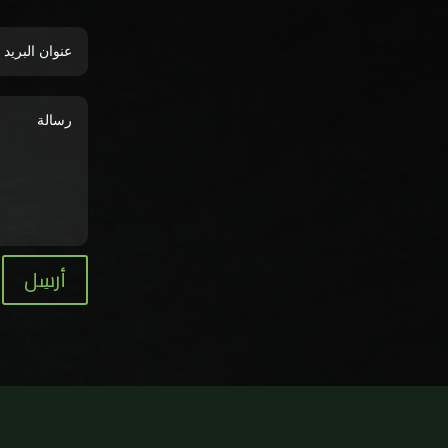
أرسِل