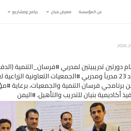
عن المؤسسة
معرض بنيان
برامج ومشاريع
ام دورتين تدريبيتين لمدربي #فرسان_التنمية (الد
لزراعية لعدد 13 مدرباً،
 برنامجي فرسان التنمية والجمعيات، برعاية #م
يذ أكاديمية بنيان للتدريب والتأهيل. #اليمن