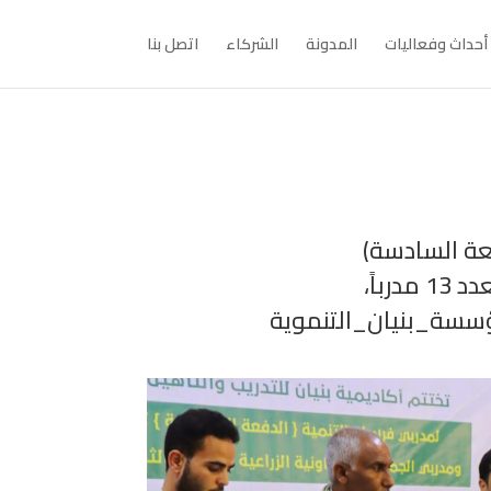
أحداث وفعاليات
المدونة
الشركاء
اتصل بنا
فعة السادسة)
ؤسسة_بنيان_التنموية