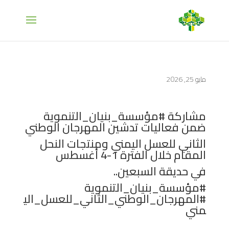
مايو 25, 2026
مشاركة #مؤسسة_بنيان_التنموية
ضمن فعاليات تدشين المهرجان الوطني
الثاني للعسل اليمني ومنتجات النحل
المقام خلال الفترة 1-4 أغسطس
في حديقة السبعين..
#مؤسسة_بنيان_التنموية
#المهرجان_الوطني_الثاني_للعسل_الي
مني