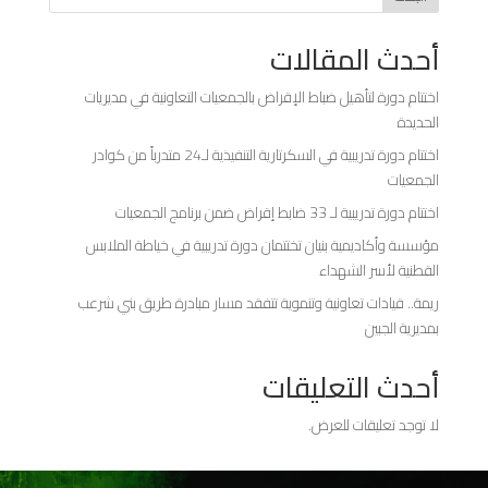
أحدث المقالات
اختتام دورة لتأهيل ضباط الإقراض بالجمعيات التعاونية في مديريات
الحديدة
اختتام دورة تدريبية في السكرتارية التنفيذية لـ24 متدرباً من كوادر
الجمعيات
اختتام دورة تدريبية لـ 33 ضابط إقراض ضمن برنامج الجمعيات
مؤسسة وأكاديمية بنيان تختتمان دورة تدريبية في خياطة الملابس
القطنية لأسر الشهداء
ريمة.. قيادات تعاونية وتنموية تتفقد مسار مبادرة طريق بني شرعب
بمديرية الجبين
أحدث التعليقات
لا توجد تعليقات للعرض.