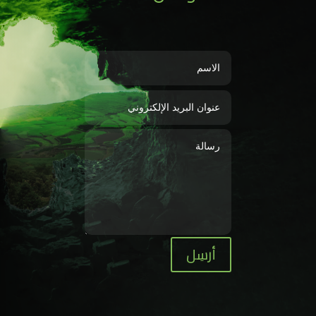
أرسِل