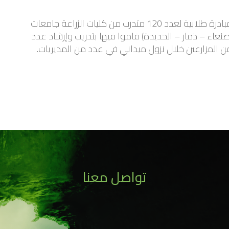
مبادرة طلابية لعدد 120 متدرب من كليات الزراعة جامعات
صنعاء – ذمار – الحديدة) قاموا فيها بتدريب وإرشاد عدد
ن المزارعين خلال نزول ميداني في عدد من المديريات.
تواصل معنا