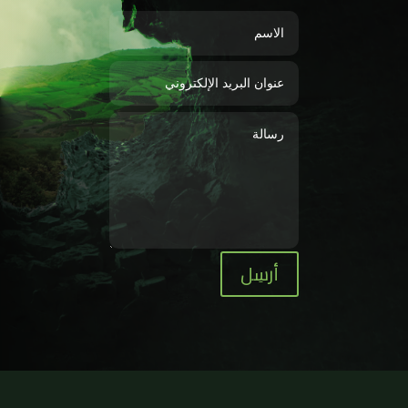
أرسِل