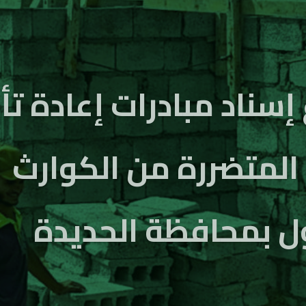
رة على الصمود
 الملك بدرالدين
ؤسسة وشركائها
ة تأهيل المنازل
ظة الحديدة كجزء
كين المجتمعات
ارث، وإنما بتحويل
ية وتحفيز العمل
وقد اعتمد هذا
إشراك المجتمع في
ومرورًا بالتنفيذ،
مان تحقيق أعلى
 سعى إلى تعزيز