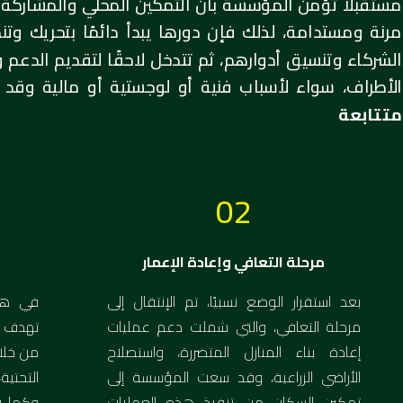
مستقبلًا تؤمن المؤسسة بأن التمكين المحلي والمشاركة 
مرنة ومستدامة، لذلك فإن دورها يبدأ دائمًا بتحريك وت
الشركاء وتنسيق أدوارهم، ثم تتدخل لاحقًا لتقديم الدعم و
الأطراف، سواء لأسباب فنية أو لوجستية أو مالية وقد 
متتابعة
02
مرحلة التعافي وإعادة الإعمار
بعد استقرار الوضع نسبيًا، تم الإنتقال إلى
في هذه
مرحلة التعافي، والتي شملت دعم عمليات
تهدف إل
إعادة بناء المنازل المتضررة، واستصلاح
من خلال
الأراضي الزراعية، وقد سعت المؤسسة إلى
التحتية
تمكين السكان من تنفيذ هذه العمليات
وكما في