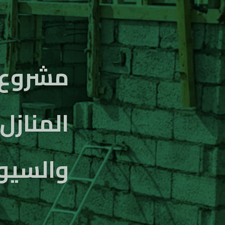
التعافي المجتمعي وتعزيز القد
واستجابةً لتوجيه السيد القائد/عبد
الحوثي -يحفظه اﻟﻠﻪ- قامت الم
بتنفيذ مشروع إسناد مبادرات إعاد
المتضررة من الكوارث والسيول بمحاف
من تدخل تنموي شامل يستهدف تم
المحلية، ليس فقط من تجاوز آثار الكو
الأزمة إلى فرصة لبناء قدرات ذات
الجماعي وتحقيق تنمية مستدامة 
البرنامج على نهج تشاركي يركز على 
جميع مراحل العمل، بدءًا من التخطيط، 
وانتهاءً بالمتابعة والتقييم، لض
مستويات الفاعلية والاستدامة كما