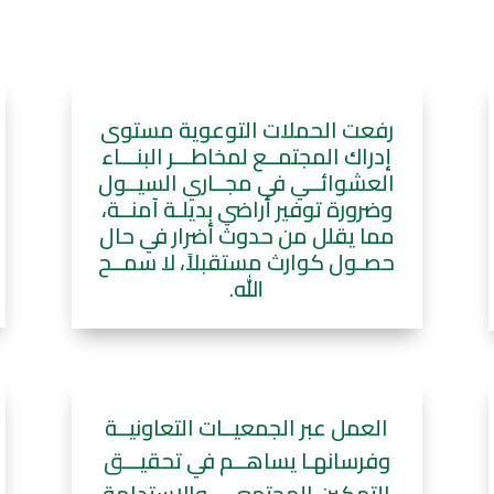
رفعت الحملات التوعوية مستوى
إدراك المجتمــع لمخاطـــر البنـــاء
العشوائــي في مجــاري السيــول
وضرورة توفير أراضي بديلـة آمنــة،
مما يقلل من حدوث أضرار في حال
حصـول كوارث مستقبلاً، لا سمــح
الله.
العمل عبر الجمعيــات التعاونيــة
وفرسانهـا يساهــم في تحقيـــق
التمكين المجتمعـي والاستدامة