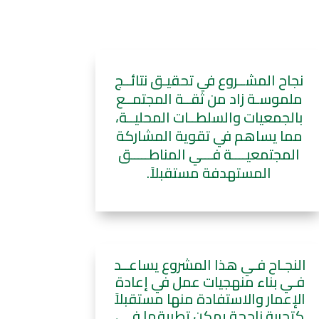
نجاح المشــروع في تحقيـق نتائــج
ملموسـة زاد من ثقــة المجتمــع
بالجمعيات والسلطــات المحليــة،
مما يساهم في تقوية المشاركة
المجتمعيــــة فـــي المناطـــــق
المستهدفة مستقبلاً.
النجـاح فـي هذا المشروع يساعــد
فـي بناء منهجيات عمل في إعادة
الإعمار والاستفادة منها مستقبلاً
كتجربة ناجحة يمكن تطبيقها فـي