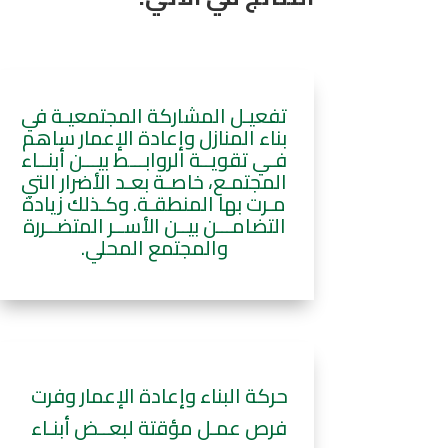
تفعيـل المشاركة المجتمعيـة في
بناء المنازل وإعادة الإعمار ساهم
فـي تقويــة الروابـــط بيـــن أبنــاء
المجتمـع، خاصـة بعـد الأضرار التي
مـرت بها المنطقـة. وكـذلك زيادة
التضامـــن بيــن الأســر المتضــررة
والمجتمع المحلي.
حركة البناء وإعادة الإعمار وفرت
فرص عمـل مؤقتة لبعــض أبنـاء