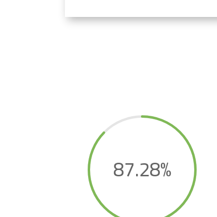
87.28
%