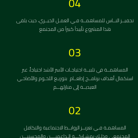
04
تحفيــز النــاس للمساهمــة فـي العمـل الخيــري، حيث يلقى
هذا المشروع تأييداَ كبيراَ من المجتمع
03
المساهمــة في تلبيــة احتياجـات الأسر الأشد احتياجاً، عبر
استكمال أهداف برنامــج إطعــام بتوزيـع اللحـوم والأضاحـي
العيديــة إلى منازلهـــم
02
المساهمـة فـي تعزيــز الروابــط الاجتماعية والتكافل
المجتمعي وذلـك بمشـاركـــة الـداعميــــن والمحسنيـــن