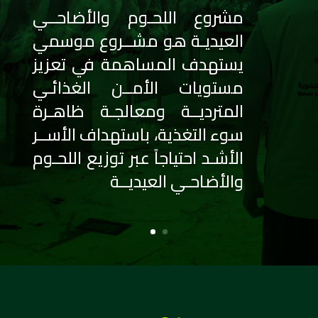
مشروع اللحـوم والأضاحــي
العيديـة هو مشــروع موسمي
يستهدف المساهمة في تعزيز
مستويات الأمــن الغذائـي
المترديــة ومعالجـة ظاهـرة
سوء التغذية، باستهداف الأســر
الأشـد احتياجاً عبر توزيع اللحـوم
والأضاحـي العيديــة