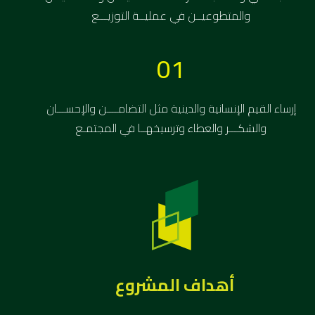
والمتطوعيــن في عمليــة التوزيـــع
01
إرساء القيم الإنسانية والدينية مثل التضامــــن والإحســـان
والشكـــر والعطاء وترسيخهــا في المجتمـع
أهداف المشروع