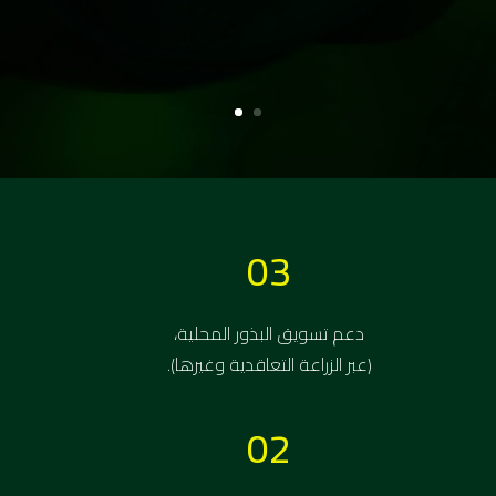
المديرية، وذلك ضمن خطة تستمر
خمس سنوات نتوقع خلالها حدوث
اكتفاء ذاتي من البذور في المديريات
المستهدفة.
03
دعم تسويق البذور المحلية،
(عبر الزراعة التعاقدية وغيرها).
02