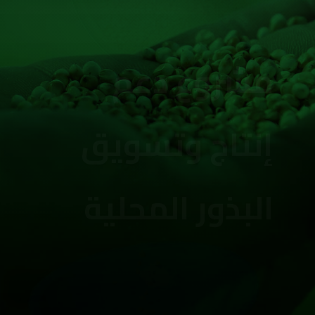
وبذلك يتم تحقيق الاكتفاء الذاتي
التدريجي من البذور على مستوى
القرى والمديريات. يتضمن هذا
المشروع
تدخلات متنوعة منها رفع وعي
المزارعين بأهيمه انتخاب البذور
وكذلك
تشجيع إنشاء بنوك البذور المجتمعية
عبر الجمعيات التعاونية الزراعية ،
وكذلك يتم في هذا المشروع اختيار
افضل خمسة مزارعين من كل مديرية
وتمويلهم بقروض بيضاء لإنتاج بذور
قوية لنفس المحاصيل التي تزرع في