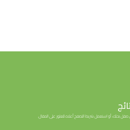
ائج
ل صقل بحثك، أو استعمل شريط التصفح أعلاه للعثور على المقال.