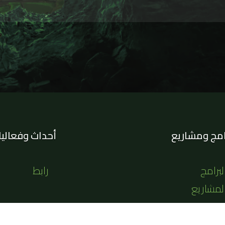
امج ومشاريع
أحداث وفعالي
لبرامج
رابط
لمشاريع