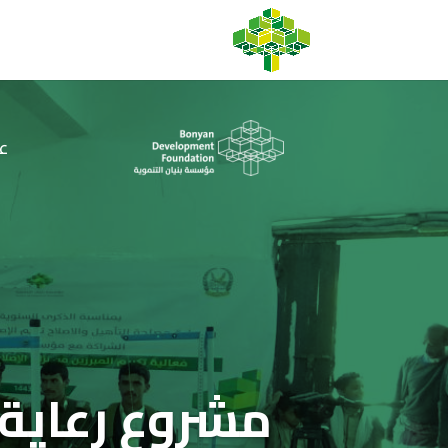
ع
مشروع رعاية ا