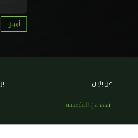
أرسِل
عن بنيان
بر
نبذة عن المؤسسة
ا
ا