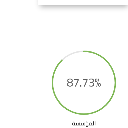
87.73
%
المؤسسة